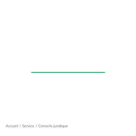
Conseils juridique
Accueil
Service
Conseils juridique
Vous êtes ici :