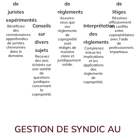
de
de
de
juristes
règlements
litiges
Assurez-
Résolvez
expérimentés
vous que
efficacement
Conseils
Interprétation
Bénéficiez
vos
les conflits
des
règlements
entre
sur
des
connaissances
de
copropriétaires
approfondies
copropriété
avec l’aide
divers
règlements
de juristes
sont
de
chevronnés
rédigés de
professionnels
Comprenez
sujets
dans le
manière
impartiaux.
mieux les
domaine.
claire et
Recevez
implications
juridiquement
des avis
et les
solide.
éclairés sur
applications
une variété
des
de
règlements
questions
de
juridiques
copropriété.
concernant
la
copropriété.
GESTION DE SYNDIC AU